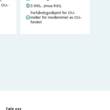
-
v OU-
5 990
,- (mva-fritt)
Forhåndsgodkjent for OU-
midler for medlemmer av OU-
fondet
Følg oss