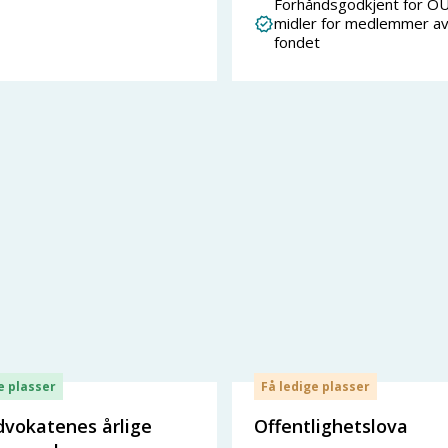
Forhåndsgodkjent for OU
midler for medlemmer a
fondet
e plasser
Få ledige plasser
dvokatenes årlige
Offentlighetslova