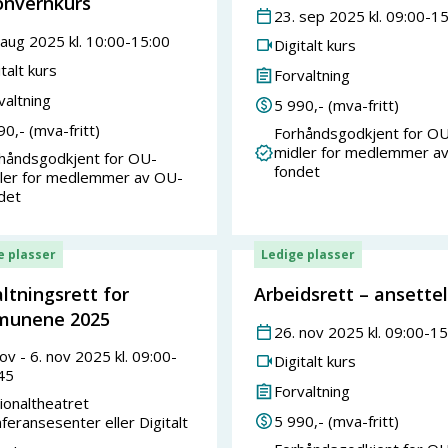
onvernkurs
23
.
sep
2025
kl.
09:00
-
15
aug
2025
kl.
10:00
-
15:00
Digitalt kurs
talt kurs
Forvaltning
valtning
5 990
,- (mva-fritt)
90
,- (mva-fritt)
Forhåndsgodkjent for OU
midler for medlemmer a
håndsgodkjent for OU-
fondet
ler for medlemmer av OU-
det
e plasser
Ledige plasser
ltningsrett for
Arbeidsrett – ansette
unene 2025
26
.
nov
2025
kl.
09:00
-
15
ov
-
6
.
nov
2025
kl.
09:00
-
Digitalt kurs
45
Forvaltning
ionaltheatret
5 990
,- (mva-fritt)
feransesenter eller Digitalt