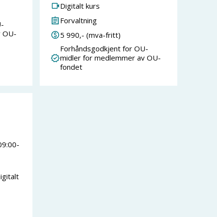
Digitalt kurs
Forvaltning
-
v OU-
5 990
,- (mva-fritt)
Forhåndsgodkjent for OU-
midler for medlemmer av OU-
fondet
09:00
-
gitalt