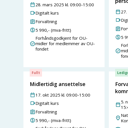
pers
28
.
mars
2025
kl.
09:00
-
15:00
27
.
Digitalt kurs
Digi
Forvaltning
For
5 990
,- (mva-fritt)
5 9
Forhåndsgodkjent for OU-
midler for medlemmer av OU-
For
fondet
mid
fon
Fullt
Ledig
Midlertidig ansettelse
Forva
komm
17
.
okt
2025
kl.
09:00
-
15:00
5
.
n
Digitalt kurs
15:
Forvaltning
Nat
5 990
,- (mva-fritt)
Kon