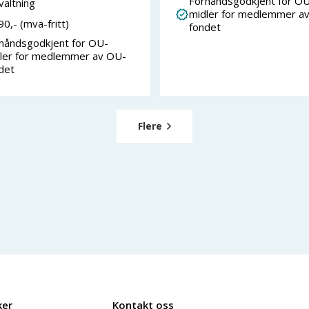
Forhåndsgodkjent for OU
valtning
midler for medlemmer a
90
,- (mva-fritt)
fondet
håndsgodkjent for OU-
ler for medlemmer av OU-
det
Flere
ker
Kontakt oss