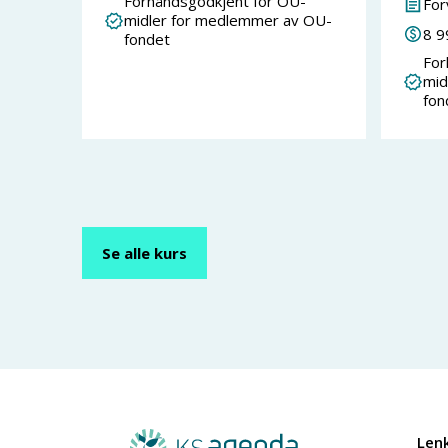
Forhåndsgodkjent for OU-
For
midler for medlemmer av OU-
8 9
fondet
For
mid
fon
Se alle kurs
Len