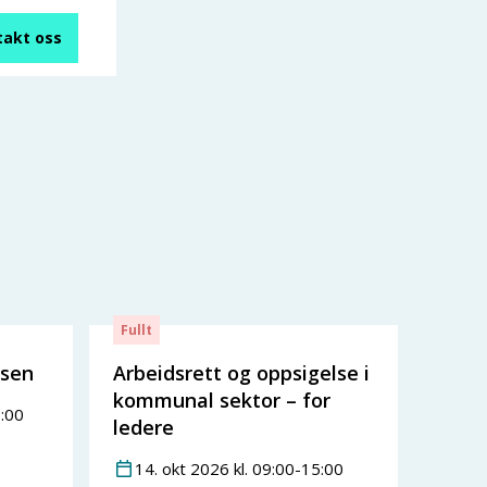
takt oss
Fullt
lsen
Arbeidsrett og oppsigelse i
kommunal sektor – for
:00
ledere
14
.
okt
2026
kl.
09:00
-
15:00