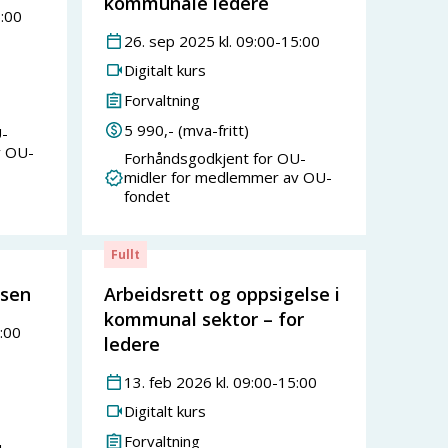
kommunale ledere
:00
26
.
sep
2025
kl.
09:00
-
15:00
Digitalt kurs
Forvaltning
5 990
,- (mva-fritt)
-
v OU-
Forhåndsgodkjent for OU-
midler for medlemmer av OU-
fondet
Fullt
lsen
Arbeidsrett og oppsigelse i
kommunal sektor – for
:00
ledere
13
.
feb
2026
kl.
09:00
-
15:00
Digitalt kurs
Forvaltning