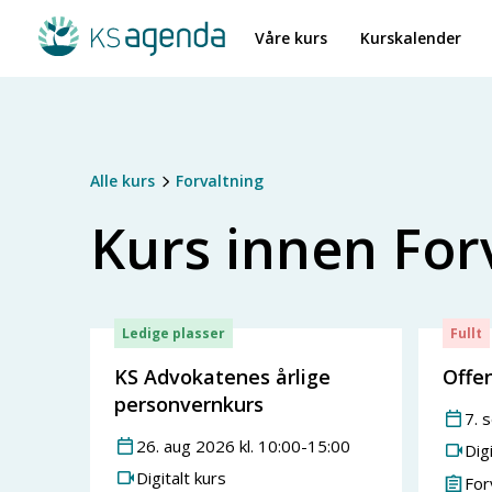
Våre kurs
Kurskalender
Alle kurs
Forvaltning
Kurs innen
For
Ledige plasser
Fullt
KS Advokatenes årlige
Offe
personvernkurs
7
.
s
26
.
aug
2026
kl.
10:00
-
15:00
Digi
Digitalt kurs
For