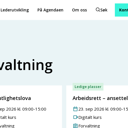
Lederutvikling
På Agendaen
Om oss
Søk
Kon
valtning
Ledige plasser
ntlighetslova
Arbeidsrett – ansette
ep
2026
kl.
09:00
-
15:00
23
.
sep
2026
kl.
09:00
-
15
talt kurs
Digitalt kurs
valtning
Forvaltning