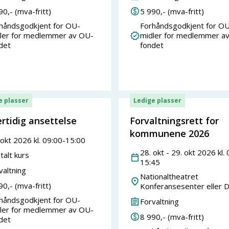
90
,- (mva-fritt)
5 990
,- (mva-fritt)
håndsgodkjent for OU-
Forhåndsgodkjent for OU
ler for medlemmer av OU-
midler for medlemmer a
det
fondet
e plasser
Ledige plasser
rtidig ansettelse
Forvaltningsrett for
kommunene 2026
okt
2026
kl.
09:00
-
15:00
28
.
okt
-
29
.
okt
2026
kl.
talt kurs
15:45
valtning
Nationaltheatret
90
,- (mva-fritt)
Konferansesenter eller Di
håndsgodkjent for OU-
Forvaltning
ler for medlemmer av OU-
8 990
,- (mva-fritt)
det