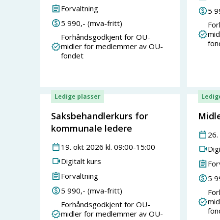
Forvaltning
5 9
5 990
,- (mva-fritt)
For
mid
Forhåndsgodkjent for OU-
fon
midler for medlemmer av OU-
fondet
Ledige plasser
Ledig
Saksbehandlerkurs for
Midle
kommunale ledere
26
.
19
.
okt
2026
kl.
09:00
-
15:00
Digi
Digitalt kurs
For
Forvaltning
5 9
5 990
,- (mva-fritt)
For
mid
Forhåndsgodkjent for OU-
fon
midler for medlemmer av OU-