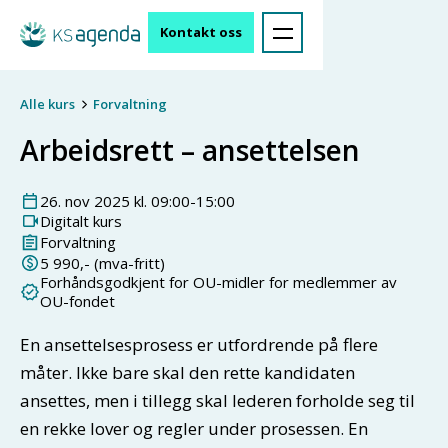
Kontakt oss
Alle kurs
Forvaltning
Arbeidsrett – ansettelsen
26
.
nov
2025
kl.
09:00
-
15:00
Digitalt kurs
Forvaltning
5 990
,- (mva-fritt)
Forhåndsgodkjent for OU-midler for medlemmer av
OU-fondet
En ansettelsesprosess er utfordrende på flere
måter. Ikke bare skal den rette kandidaten
ansettes, men i tillegg skal lederen forholde seg til
en rekke lover og regler under prosessen. En