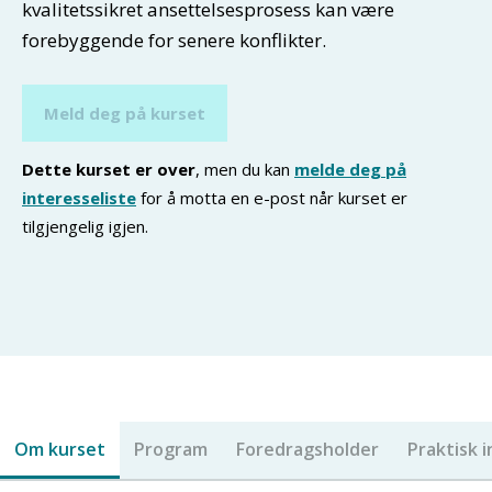
kvalitetssikret ansettelsesprosess kan være
forebyggende for senere konflikter.
Meld deg på kurset
Dette kurset er over
, men du kan
melde deg på
interesseliste
for å motta en e-post når kurset er
tilgjengelig igjen.
Om kurset
Program
Foredragsholder
Praktisk 