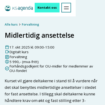
Kontakt oss
Alle kurs
Forvaltning
Midlertidig ansettelse
17
.
okt
2025
kl.
09:00
-
15:00
Digitalt kurs
Forvaltning
5 990
,- (mva-fritt)
Forhåndsgodkjent for OU-midler for medlemmer av
OU-fondet
Kurset vil gjøre deltakerne i stand til å vurdere når
det skal benyttes midlertidige ansettelser i stedet
for fast ansettelse. I tillegg skal deltakerne kunne
håndtere krav om økt og fast stilling etter 3-