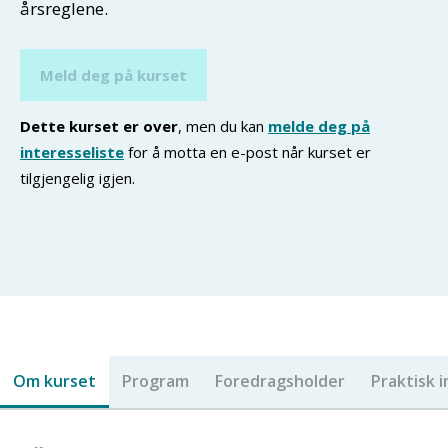
årsreglene.
Meld deg på kurset
Dette kurset er over
, men du kan
melde deg på
interesseliste
for å motta en e-post når kurset er
tilgjengelig igjen.
Om kurset
Program
Foredragsholder
Praktisk 