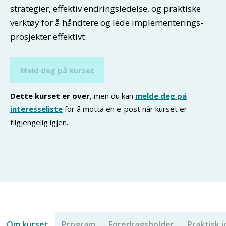
strategier, effektiv endringsledelse, og praktiske
verktøy for å håndtere og lede implementerings-
prosjekter effektivt.
Meld deg på kurset
Dette kurset er over
, men du kan
melde deg på
interesseliste
for å motta en e-post når kurset er
tilgjengelig igjen.
Om kurset
Program
Foredragsholder
Praktisk 