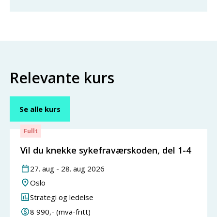
Relevante kurs
Se alle kurs
Fullt
Vil du knekke sykefraværskoden, del 1-4
27
.
aug
-
28
.
aug
2026
Oslo
Strategi og ledelse
8 990
,- (mva-fritt)