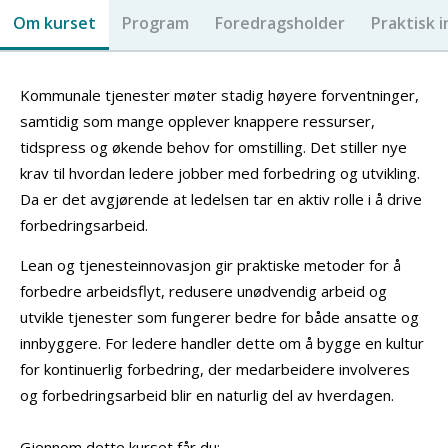
Om kurset
Program
Foredragsholder
Praktisk 
Kommunale tjenester møter stadig høyere forventninger,
samtidig som mange opplever knappere ressurser,
tidspress og økende behov for omstilling. Det stiller nye
krav til hvordan ledere jobber med forbedring og utvikling.
Da er det avgjørende at ledelsen tar en aktiv rolle i å drive
forbedringsarbeid.
Lean og tjenesteinnovasjon gir praktiske metoder for å
forbedre arbeidsflyt, redusere unødvendig arbeid og
utvikle tjenester som fungerer bedre for både ansatte og
innbyggere. For ledere handler dette om å bygge en kultur
for kontinuerlig forbedring, der medarbeidere involveres
og forbedringsarbeid blir en naturlig del av hverdagen.
Gjennom dette kurset får du: