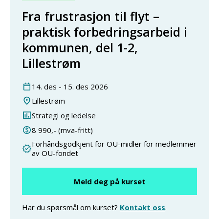
Fra frustrasjon til flyt –
praktisk forbedringsarbeid i
kommunen, del 1-2,
Lillestrøm
14
.
des
-
15
.
des
2026
Lillestrøm
Strategi og ledelse
8 990
,- (mva-fritt)
Forhåndsgodkjent for OU-midler for medlemmer
av OU-fondet
Meld deg på kurset
Har du spørsmål om kurset?
Kontakt oss
.