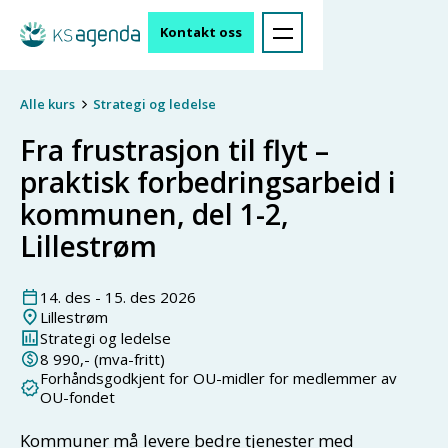
Kontakt oss
Alle kurs
Strategi og ledelse
Fra frustrasjon til flyt –
praktisk forbedringsarbeid i
kommunen, del 1-2,
Lillestrøm
14
.
des
-
15
.
des
2026
Lillestrøm
Strategi og ledelse
8 990
,- (mva-fritt)
Forhåndsgodkjent for OU-midler for medlemmer av
OU-fondet
Kommuner må levere bedre tjenester med