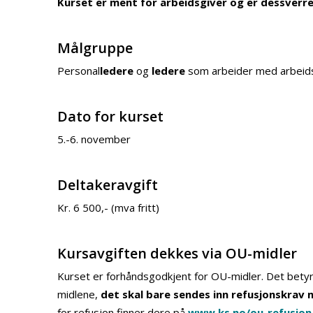
Kurset er ment for arbeidsgiver og er dessverre 
Målgruppe
Personal
ledere
og
ledere
som arbeider med arbeids
Dato for kurset
5.-6. november
Deltakeravgift
Kr. 6 500,- (mva fritt)
Kursavgiften dekkes via OU-midler
Kurset er forhåndsgodkjent for OU-midler. Det betyr
midlene,
det skal bare sendes inn refusjonskrav 
for refusjon finner dere på
www.ks.no/ou-refusjon