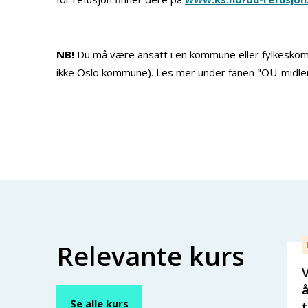
NB!
Du må være ansatt i en kommune eller fylkeskom
ikke Oslo kommune). Les mer under fanen "OU-midler
Relevante kurs
V
å
Se alle kurs
t