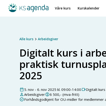
Våre kurs
Kurskalender
Alle kurs
Arbeidsgiver
Digitalt kurs i arb
praktisk turnuspl
2025
5
.
nov
-
6
.
nov
2025
kl.
09:00
-
14:00
Digitalt kurs
Arbeidsgiver
6 500
,- (mva-fritt)
Forhåndsgodkjent for OU-midler for medlemmer 