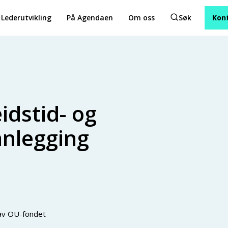
Lederutvikling
På Agendaen
Om oss
Søk
Kon
eidstid- og
anlegging
av OU-fondet