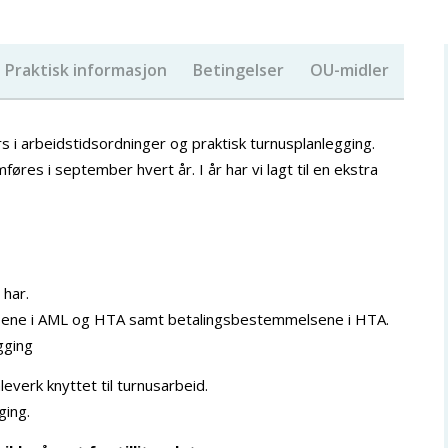
Praktisk informasjon
Betingelser
OU-midler
s i arbeidstidsordninger og praktisk turnusplanlegging.
res i september hvert år. I år har vi lagt til en ekstra
 har.
sene i AML og HTA samt betalingsbestemmelsene i HTA.
gging
everk knyttet til turnusarbeid.
ging.