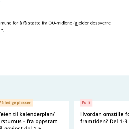
mune for å få støtte fra OU-midlene (gjelder dessverre
".
Få ledige plasser
Fullt
eien til kalenderplan/
Hvordan omstille f
rsturnus - fra oppstart
framtiden? Del 1-3
il gevinst del 1-5