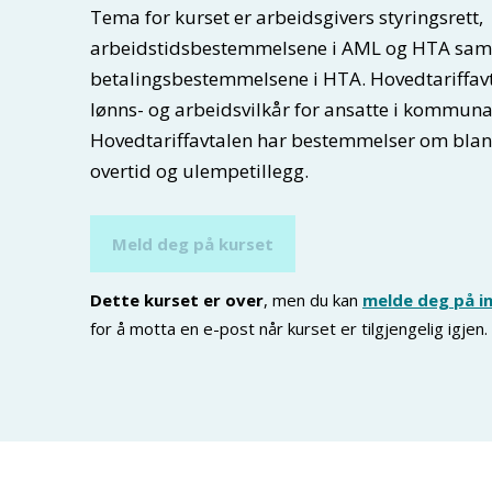
Tema for kurset er arbeidsgivers styringsrett,
arbeidstidsbestemmelsene i AML og HTA sam
betalingsbestemmelsene i HTA. Hovedtariffavt
lønns- og arbeidsvilkår for ansatte i kommunal
Hovedtariffavtalen har bestemmelser om blant
overtid og ulempetillegg.
Meld deg på kurset
Dette kurset er over
, men du kan
melde deg på in
for å motta en e-post når kurset er tilgjengelig igjen.