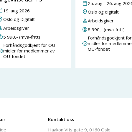
25
.
aug
-
26
.
aug
202
19
.
aug
2026
Oslo og digitalt
Oslo og Digitalt
Arbeidsgiver
Arbeidsgiver
8 990
,- (mva-fritt)
5 990
,- (mva-fritt)
Forhåndsgodkjent fo
midler for medlemme
Forhåndsgodkjent for OU-
OU-fondet
midler for medlemmer av
OU-fondet
ker
Kontakt oss
ide
Haakon VIIs gate 9, 0160 Oslo