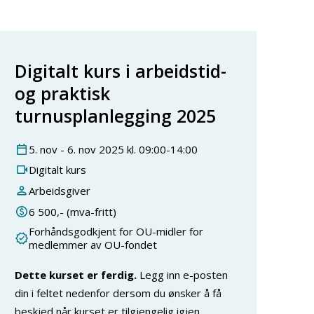
Digitalt kurs i arbeidstid-
og praktisk
turnusplanlegging 2025
5
.
nov
-
6
.
nov
2025
kl.
09:00
-
14:00
Digitalt kurs
Arbeidsgiver
6 500
,- (mva-fritt)
Forhåndsgodkjent for OU-midler for
medlemmer av OU-fondet
Dette kurset er ferdig.
Legg inn e-posten
din i feltet nedenfor dersom du ønsker å få
beskjed når kurset er tilgjengelig igjen.