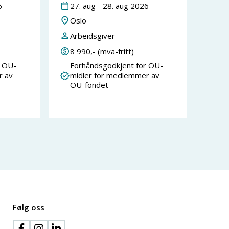
6
27
.
aug
-
28
.
aug
2026
Oslo
Arbeidsgiver
8 990
,- (mva-fritt)
r OU-
Forhåndsgodkjent for OU-
r av
midler for medlemmer av
OU-fondet
Følg oss