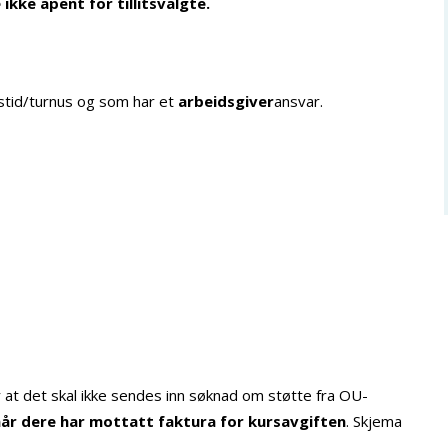
ikke åpent for tillitsvalgte.
tid/turnus og som har et
arbeidsgiver
ansvar.
 at det skal ikke sendes inn søknad om støtte fra OU-
når dere har mottatt faktura for kursavgiften
. Skjema
.