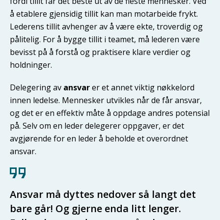
fordi tillit får det beste ut av de fleste mennesker. Ved
å etablere gjensidig tillit kan man motarbeide frykt.
Lederens tillit avhenger av å være ekte, troverdig og
pålitelig. For å bygge tillit i teamet, må lederen være
bevisst på å forstå og praktisere klare verdier og
holdninger.
Delegering av
ansvar
er et annet viktig nøkkelord
innen ledelse. Mennesker utvikles når de får ansvar,
og det er en effektiv måte å oppdage andres potensial
på. Selv om en leder delegerer oppgaver, er det
avgjørende for en leder å beholde et overordnet
ansvar.
Ansvar må dyttes nedover så langt det
bare går! Og gjerne enda litt lenger.