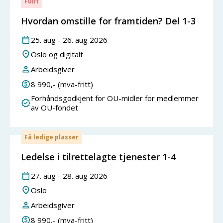
Fullt
Hvordan omstille for framtiden? Del 1-3
25
.
aug
-
26
.
aug
2026
Oslo og digitalt
Arbeidsgiver
8 990
,- (mva-fritt)
Forhåndsgodkjent for OU-midler for medlemmer
av OU-fondet
Få ledige plasser
Ledelse i tilrettelagte tjenester 1-4
27
.
aug
-
28
.
aug
2026
Oslo
Arbeidsgiver
8 990
,- (mva-fritt)