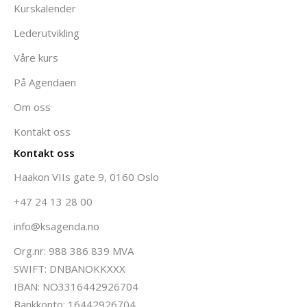
Kurskalender
Lederutvikling
Våre kurs
På Agendaen
Om oss
Kontakt oss
Kontakt oss
Haakon VIIs gate 9, 0160 Oslo
+47 24 13 28 00
info@ksagenda.no
Org.nr: 988 386 839 MVA
SWIFT: DNBANOKKXXX
IBAN: NO3316442926704
Bankkonto: 16442926704