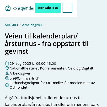
Kontakt oss
Alle kurs
Arbeidsgiver
Veien til kalenderplan/
årsturnus - fra oppstart til
gevinst
29
.
aug
2025
kl.
09:00
-
13:00
Nationaltheateret Konferansenter, Oslo og Digitalt
Arbeidsgiver
5 990
,- (mva-fritt)
Forhåndsgodkjent for OU-midler for medlemmer av
OU-fondet
Å gå fra tradisjonell rullerende turnus til
kalenderplan/årsturnus handler om mer enn bare