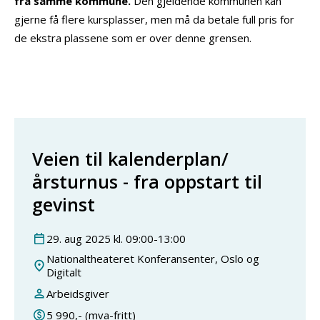
fra samme kommune.
Den gjeldende kommunen kan
gjerne få flere kursplasser, men må da betale full pris for
de ekstra plassene som er over denne grensen.
Veien til kalenderplan/
årsturnus - fra oppstart til
gevinst
29
.
aug
2025
kl.
09:00
-
13:00
Nationaltheateret Konferansenter, Oslo og
Digitalt
Arbeidsgiver
5 990
,- (mva-fritt)