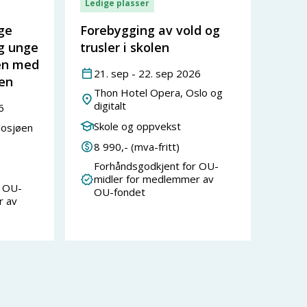
Ledige plasser
ige
Forebygging av vold og
og unge
trusler i skolen
en med
21
.
sep
-
22
.
sep
2026
øen
Thon Hotel Opera, Oslo og
digitalt
6
Skole og oppvekst
Mosjøen
8 990
,- (mva-fritt)
Forhåndsgodkjent for OU-
midler for medlemmer av
r OU-
OU-fondet
r av