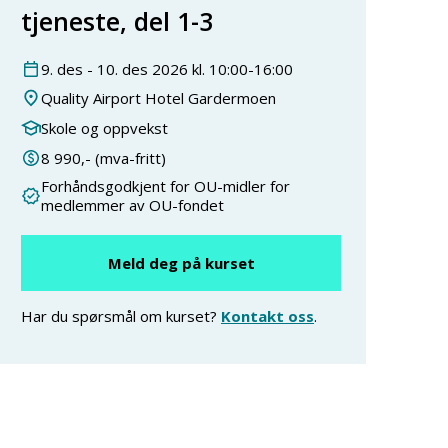
tjeneste, del 1-3
9
.
des
-
10
.
des
2026
kl.
10:00
-
16:00
Quality Airport Hotel Gardermoen
Skole og oppvekst
8 990
,- (mva-fritt)
Forhåndsgodkjent for OU-midler for
medlemmer av OU-fondet
Meld deg på kurset
Har du spørsmål om kurset?
Kontakt oss
.