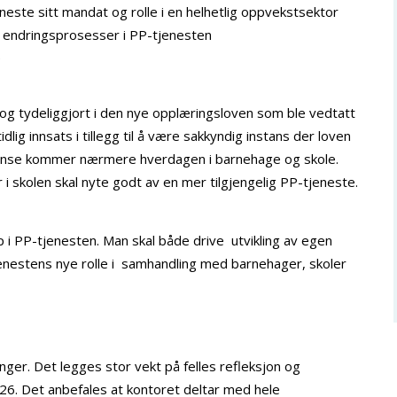
eneste sitt mandat og rolle i en helhetlig oppvekstsektor
 endringsprosesser i PP-tjenesten
e
 og tydeliggjort i den nye opplæringsloven som ble vedtatt
g innsats i tillegg til å være sakkyndig instans der loven
tanse kommer nærmere hverdagen i barnehage og skole.
i skolen skal nyte godt av en mer tilgjengelig PP-tjeneste.
ap i PP-tjenesten. Man skal både drive utvikling av egen
tjenestens nye rolle i samhandling med barnehager, skoler
ger. Det legges stor vekt på felles refleksjon og
r 26. Det anbefales at kontoret deltar med hele