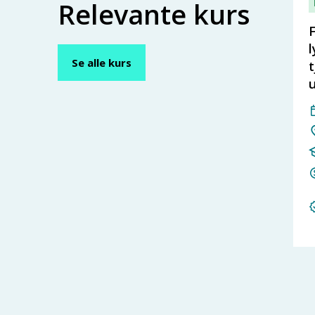
Relevante kurs
F
l
Se alle kurs
t
u