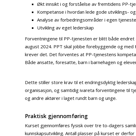
Økt innsikt i og forståelse av fremtidens PP-tj
Kompetanse i hvordan lede gode utviklings- og
Analyse av forbedringsområder i egen tjenest
Utvikling av eget lederskap
Forventningene til PP-tjenesten er blitt både endret
august 2024. PPT skal jobbe forebyggende og med tidli
krever det. Det forventes at PP-tjenestens kompe
Både ansatte, foresatte, barn i barnehagen og elever 
Dette stiller store krav til et endringsdyktig ledersk
organisasjon, og samtidig ivareta forventingene til 
og andre aktører i laget rundt barn og unge.
Praktisk gjennomføring
Kurset gjennomføres fysisk over tre to-dagers samlin
kunnskapsutvikling. Antall plasser på kurset er derfo