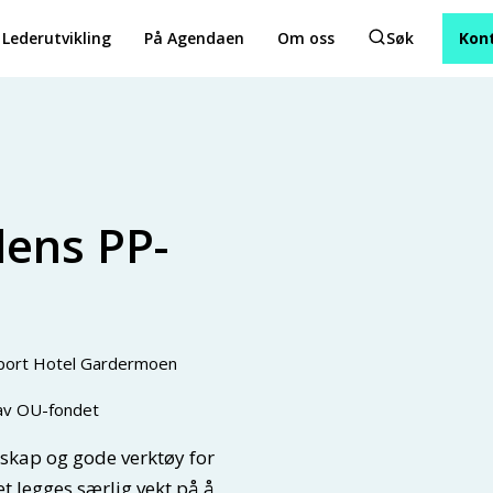
Lederutvikling
På Agendaen
Om oss
Søk
Kon
dens PP-
rport Hotel Gardermoen
av OU-fondet
nskap og gode verktøy for
et legges særlig vekt på å