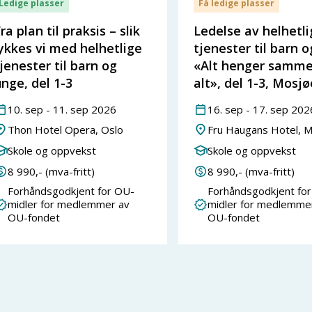
Ledige plasser
Få ledige plasser
ra plan til praksis – slik
Ledelse av helhetl
ykkes vi med helhetlige
tjenester til barn 
jenester til barn og
«Alt henger samm
nge, del 1-3
alt», del 1-3, Mosj
10
.
sep
-
11
.
sep
2026
16
.
sep
-
17
.
sep
202
Thon Hotel Opera, Oslo
Fru Haugans Hotel, 
Skole og oppvekst
Skole og oppvekst
8 990
,- (mva-fritt)
8 990
,- (mva-fritt)
Forhåndsgodkjent for OU-
Forhåndsgodkjent fo
midler for medlemmer av
midler for medlemme
OU-fondet
OU-fondet