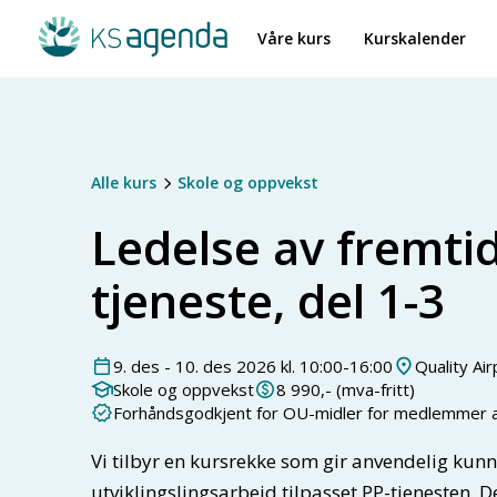
Våre kurs
Kurskalender
Alle kurs
Skole og oppvekst
Ledelse av fremti
tjeneste, del 1-3
9
.
des
-
10
.
des
2026
kl.
10:00
-
16:00
Quality Ai
Skole og oppvekst
8 990
,- (mva-fritt)
Forhåndsgodkjent for OU-midler for medlemmer 
Vi tilbyr en kursrekke som gir anvendelig kun
utviklingslingsarbeid tilpasset PP-tjenesten. D