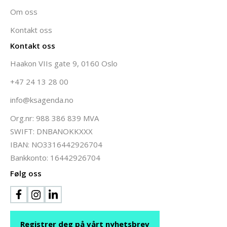
Om oss
Kontakt oss
Kontakt oss
Haakon VIIs gate 9, 0160 Oslo
+47 24 13 28 00
info@ksagenda.no
Org.nr: 988 386 839 MVA
SWIFT: DNBANOKKXXX
IBAN: NO3316442926704
Bankkonto: 16442926704
Følg oss
Registrer deg på vårt nyhetsbrev