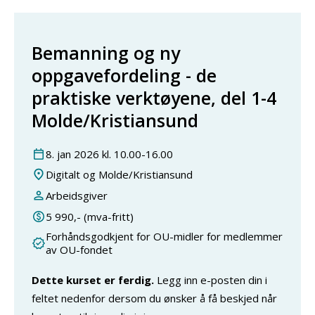
Bemanning og ny
oppgavefordeling - de
praktiske verktøyene, del 1-4
Molde/Kristiansund
8
.
jan
2026
kl.
10.00
-
16.00
Digitalt og Molde/Kristiansund
Arbeidsgiver
5 990
,- (mva-fritt)
Forhåndsgodkjent for OU-midler for medlemmer
av OU-fondet
Dette kurset er ferdig.
Legg inn e-posten din i
feltet nedenfor dersom du ønsker å få beskjed når