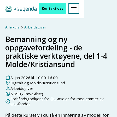
Kontakt oss
Alle kurs
Arbeidsgiver
Bemanning og ny
oppgavefordeling - de
praktiske verktøyene, del 1-4
Molde/Kristiansund
8
.
jan
2026
kl.
10.00
-
16.00
Digitalt og Molde/Kristiansund
Arbeidsgiver
5 990
,- (mva-fritt)
Forhåndsgodkjent for OU-midler for medlemmer av
OU-fondet
På dette kurset vil du få en innføring av modell for