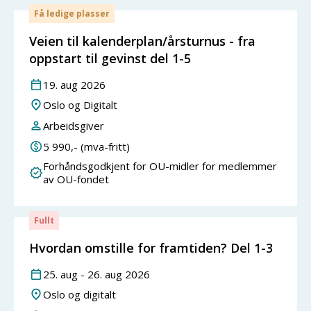
Få ledige plasser
Veien til kalenderplan/årsturnus - fra
oppstart til gevinst del 1-5
19
.
aug
2026
Oslo og Digitalt
Arbeidsgiver
5 990
,- (mva-fritt)
Forhåndsgodkjent for OU-midler for medlemmer
av OU-fondet
Fullt
Hvordan omstille for framtiden? Del 1-3
25
.
aug
-
26
.
aug
2026
Oslo og digitalt